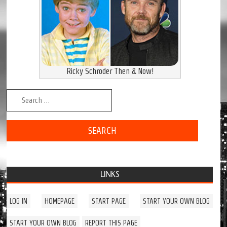
Ricky Schroder Then & Now!
Search for:
LINKS
LOG IN
HOMEPAGE
START PAGE
START YOUR OWN BLOG
START YOUR OWN BLOG
REPORT THIS PAGE